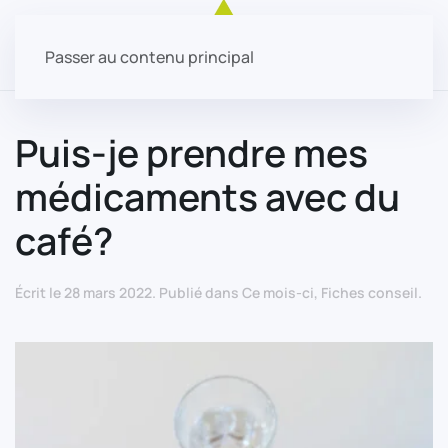
Passer au contenu principal
Puis-je prendre mes
médicaments avec du
café?
Écrit le
28 mars 2022
. Publié dans
Ce mois-ci
,
Fiches conseil
.