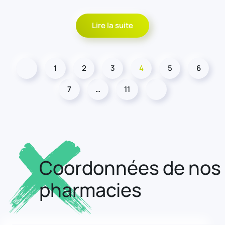
Lire la suite
1
2
3
4
5
6
7
…
11
Coordonnées de nos
pharmacies